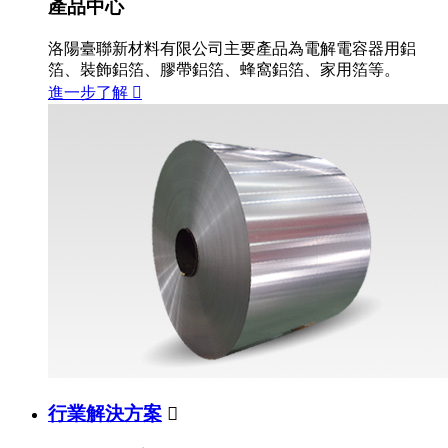
產品中心
洛陽臺聯新材料有限公司主要產品為電解電容器用鋁
箔、裝飾鋁箔、膠帶鋁箔、蜂窩鋁箔、家用箔等。
進一步了解

行業解決方案
