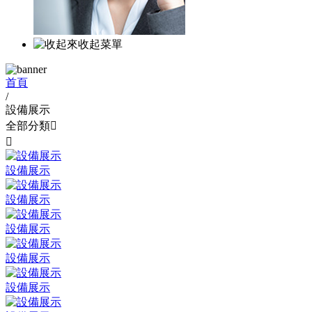
收起菜單
首頁
/
設備展示
全部分類


設備展示
設備展示
設備展示
設備展示
設備展示