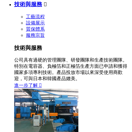
技術與服務

工藝流程
設備展示
質保體系
服務宗旨
技術與服務
公司具有過硬的管理團隊、研發團隊和生產技術團隊。
特別在電容器、負極箔和正極箔生產方面已申請和獲得
國家多項專利技術。產品投放市場以來深受使用商歡
迎，可與日本和韓國產品媲美。
進一步了解
