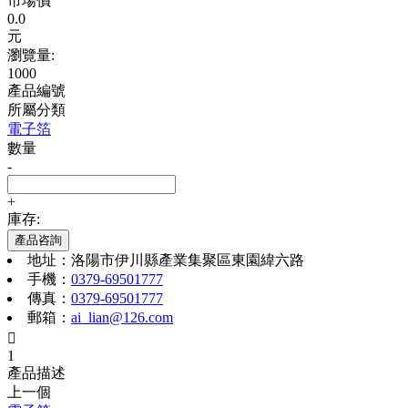
市場價
0.0
元
瀏覽量:
1000
產品編號
所屬分類
電子箔
數量
-
+
庫存:
產品咨詢
地址：洛陽市伊川縣產業集聚區東園緯六路
手機：
0379-69501777
傳真：
0379-69501777
郵箱：
ai_lian@126.com

1
產品描述
上一個