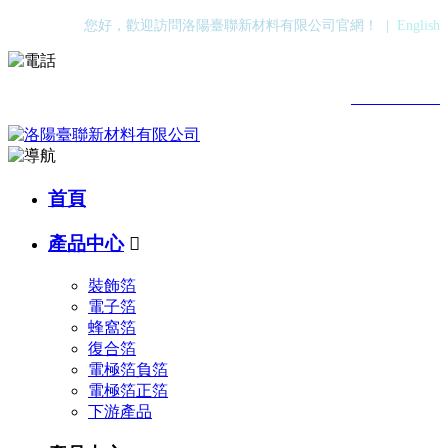
您好，歡迎訪問洛陽臺聯新材料有限公司官網！ |
English
服務熱線：
0379-69501777
首頁
產品中心

裝飾箔
電子箔
蜂窩箔
復合箔
電極箔負箔
電極箔正箔
下游產品