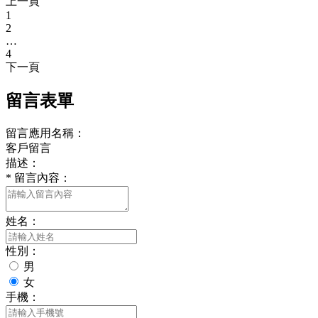
上一頁
1
2
…
4
下一頁
留言表單
留言應用名稱：
客戶留言
描述：
*
留言內容：
姓名：
性別：
男
女
手機：