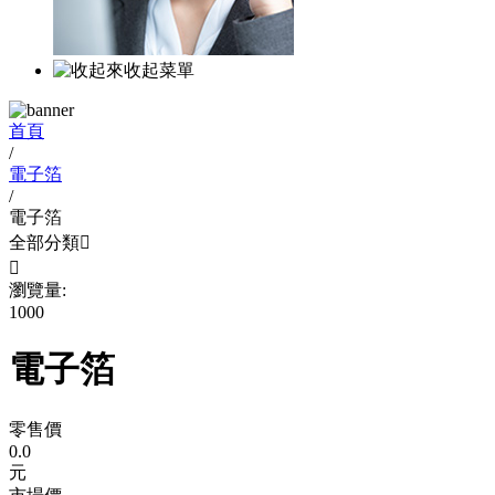
收起菜單
首頁
/
電子箔
/
電子箔
全部分類


瀏覽量:
1000
電子箔
零售價
0.0
元