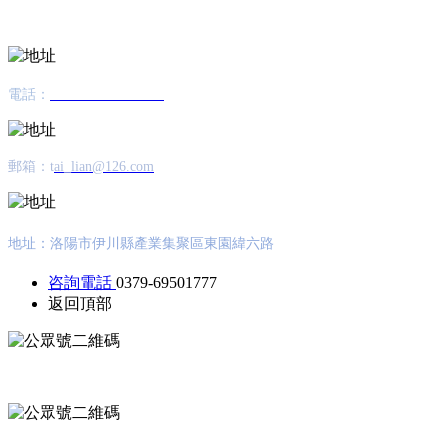
0379-69501777
電話：
郵箱：t
ai_lian@126.com
地址：洛陽市伊川縣產業集聚區東園緯六路
咨詢電話
0379-69501777
返回頂部
臺聯新材微信