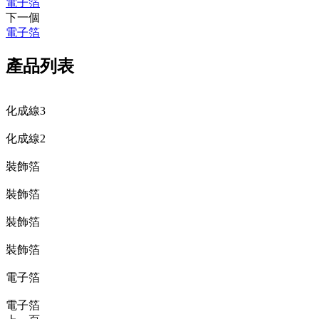
電子箔
下一個
電子箔
產品列表
化成線3
化成線2
裝飾箔
裝飾箔
裝飾箔
裝飾箔
電子箔
電子箔